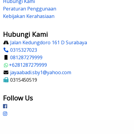
Hubungi Kami
Peraturan Penggunaan
Kebijakan Kerahasiaan
Hubungi Kami
Jalan Kedungdoro 161 D Surabaya
0315327023
081287279999
+6281287279999
jayaabadi.sby1@yahoo.com
0315450519
Follow Us
©2026 CV Jaya Abadi. All rights reserved.