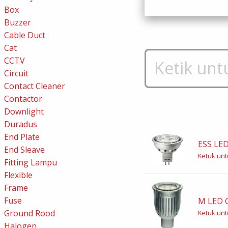
Box
Buzzer
Cable Duct
Cat
CCTV
Circuit
Contact Cleaner
Contactor
Downlight
Duradus
End Plate
ESS LE
End Sleave
Ketuk untu
Fitting Lampu
Flexible
Frame
Fuse
M LED 
Ground Rood
Ketuk untu
Halogen