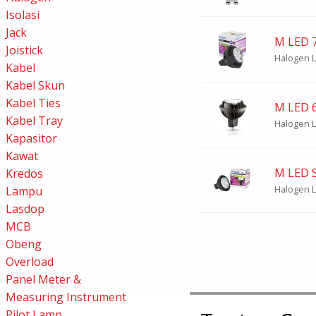
Isolasi
Jack
M LED 
Joistick
Halogen 
Kabel
Kabel Skun
Kabel Ties
M LED 6
Kabel Tray
Halogen 
Kapasitor
Kawat
M LED 
Kredos
Halogen 
Lampu
Lasdop
MCB
Obeng
Overload
Panel Meter &
Measuring Instrument
Pilot Lamp