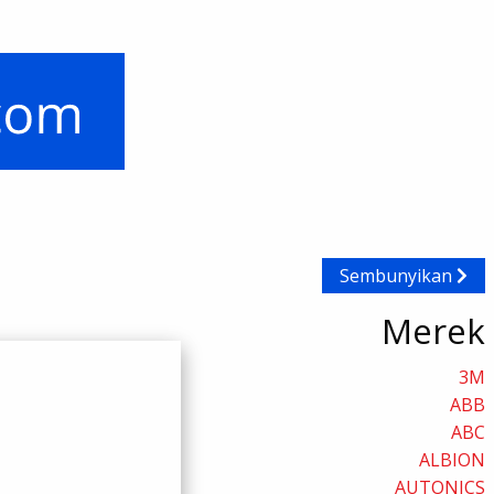
Sembunyikan
Merek
3M
ABB
ABC
ALBION
AUTONICS