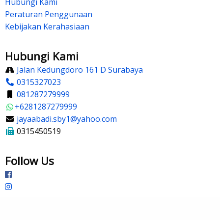
Hubungi Kami
Peraturan Penggunaan
Kebijakan Kerahasiaan
Hubungi Kami
Jalan Kedungdoro 161 D Surabaya
0315327023
081287279999
+6281287279999
jayaabadi.sby1@yahoo.com
0315450519
Follow Us
©2026 CV Jaya Abadi. All rights reserved.