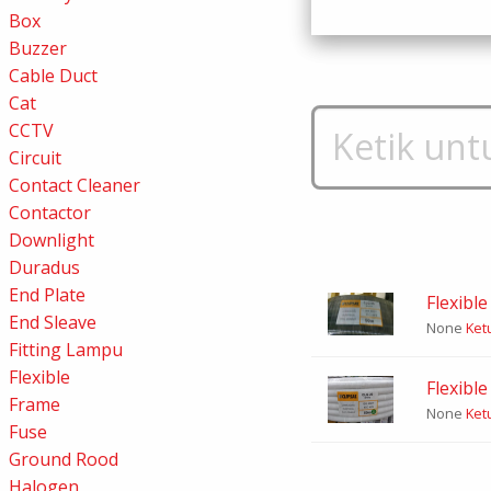
Box
Buzzer
Cable Duct
Cat
CCTV
Circuit
Contact Cleaner
Contactor
Downlight
Duradus
End Plate
Flexibl
End Sleave
None
Ketu
Fitting Lampu
Flexible
Flexibl
Frame
None
Ketu
Fuse
Ground Rood
Halogen