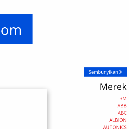
Sembunyikan
Merek
3M
ABB
ABC
ALBION
AUTONICS